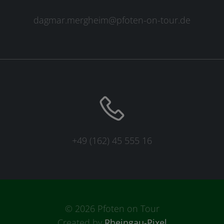
dagmar.mergheim@pfoten-on-tour.de
+49 (162) 45 555 16
© 2026 Pfoten on Tour
Created by
Rheingau-Pixel