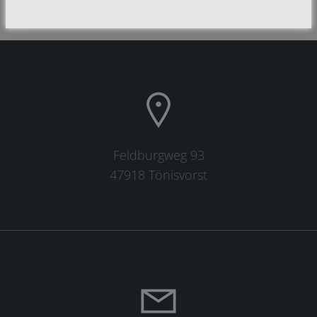
Feldburgweg 93
47918 Tönisvorst