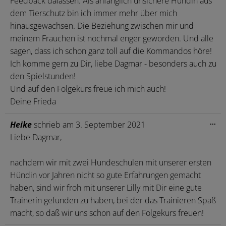
Feedback dalassen. Als anfänglich unsichere Hündin aus
dem Tierschutz bin ich immer mehr über mich
hinausgewachsen. Die Beziehung zwischen mir und
meinem Frauchen ist nochmal enger geworden. Und alle
sagen, dass ich schon ganz toll auf die Kommandos höre!
Ich komme gern zu Dir, liebe Dagmar - besonders auch zu
den Spielstunden!
Und auf den Folgekurs freue ich mich auch!
Deine Frieda
Die
...
Heike
schrieb am
3. September 2021
Me
Liebe Dagmar,
ein
nachdem wir mit zwei Hundeschulen mit unserer ersten
Hündin vor Jahren nicht so gute Erfahrungen gemacht
haben, sind wir froh mit unserer Lilly mit Dir eine gute
Trainerin gefunden zu haben, bei der das Trainieren Spaß
macht, so daß wir uns schon auf den Folgekurs freuen!