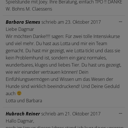
Spielstunde mit Joey. Ihre Beratung, einfach TPO !! DANKE
W. Bohns M. Claessens
Die
...
Barbara Siemes
schrieb am
23. Oktober 2017
Me
Liebe Dagmar
ein
Wir möchten Danke!!!! sagen: Für zwei tolle Intensivkurse
und viel mehr. Du hast aus Lotta und mir ein Team
gemacht. Du hast mir gezeigt, wie Lotta tickt und dass sie
kein Problemhund ist, sondern ein ganz normales,
wunderbares, kluges und liebes Tier. Du hast uns gezeigt,
wie wir einander vertrauen können! Dein
Einfühlungsvermögen und Wissen um das Wesen der
Hunde sind wirklich beeindruckend! Und Deine Geduld
auch
Lotta und Barbara
Die
...
Hubrach Reiner
schrieb am
21. Oktober 2017
Me
Hallo Dagmar,
ein
noch im Januar diesen Jahres stand ich kurz davor unseren