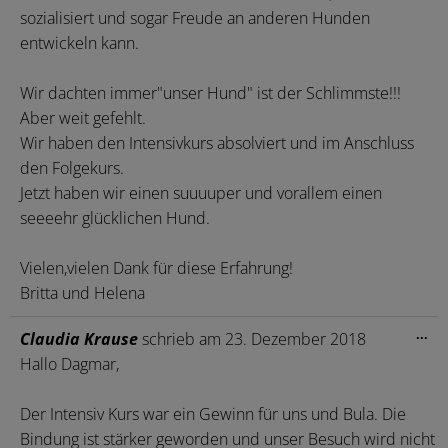
sozialisiert und sogar Freude an anderen Hunden
entwickeln kann.
Wir dachten immer"unser Hund" ist der Schlimmste!!!
Aber weit gefehlt.
Wir haben den Intensivkurs absolviert und im Anschluss
den Folgekurs.
Jetzt haben wir einen suuuuper und vorallem einen
seeeehr glücklichen Hund.
Vielen,vielen Dank für diese Erfahrung!
Britta und Helena
Die
...
Claudia Krause
schrieb am
23. Dezember 2018
Me
Hallo Dagmar,
ein
Der Intensiv Kurs war ein Gewinn für uns und Bula. Die
Bindung ist stärker geworden und unser Besuch wird nicht