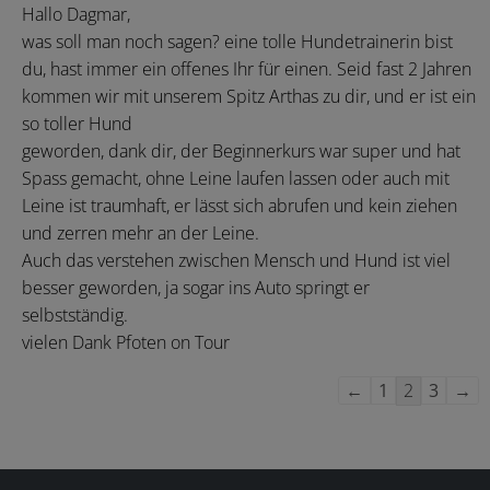
Hallo Dagmar,
ein
was soll man noch sagen? eine tolle Hundetrainerin bist
du, hast immer ein offenes Ihr für einen. Seid fast 2 Jahren
kommen wir mit unserem Spitz Arthas zu dir, und er ist ein
so toller Hund
geworden, dank dir, der Beginnerkurs war super und hat
Spass gemacht, ohne Leine laufen lassen oder auch mit
Leine ist traumhaft, er lässt sich abrufen und kein ziehen
und zerren mehr an der Leine.
Auch das verstehen zwischen Mensch und Hund ist viel
besser geworden, ja sogar ins Auto springt er
selbstständig.
vielen Dank Pfoten on Tour
Navigation
←
1
2
3
→
der
Gästebuchliste