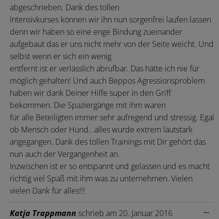
abgeschrieben. Dank des tollen
Intensivkurses können wir ihn nun sorgenfrei laufen lassen
denn wir haben so eine enge Bindung zueinander
aufgebaut das er uns nicht mehr von der Seite weicht. Und
selbst wenn er sich ein wenig
entfernt ist er verlässlich abrufbar. Das hätte ich nie für
möglich gehalten! Und auch Beppos Agressionsproblem
haben wir dank Deiner Hilfe super in den Griff
bekommen. Die Spaziergänge mit ihm waren
für alle Beteiligten immer sehr aufregend und stressig. Egal
ob Mensch oder Hund...alles wurde extrem lautstark
angegangen. Dank des tollen Trainings mit Dir gehört das
nun auch der Vergangenheit an.
Inzwischen ist er so entspannt und gelassen und es macht
richtig viel Spaß mit ihm was zu unternehmen. Vielen
vielen Dank für alles!!!
Die
...
Katja Trappmann
schrieb am
20. Januar 2016
Me