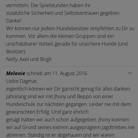
vermitteln. Die Spielstunden haben ihr
zusätzliche Sicherheit und Selbstvertrauen gegeben.
Danke!
Wir können nur jedem Hundebesitzer empfehlen zu Dir zu
kommen. Vor allem die kleinen Gruppen sind ein
unschätzbarer Vorteil, gerade für unsichere Hunde (und
Besitzer).
Nelly, Axel und Birgit
Die
...
Melanie
schrieb am
11. August 2016
Me
Liebe Dagmar,
ein
eigentlich können wir Dir garnicht genug für alles danken.
Jahrelang sind wir mit Jhony und Beppo von einer
Hundeschule zur nächsten gegangen. Leider nie mit dem
gewünschten Erfolg. Und ganz ehrlich
gesagt hatten wir auch schon aufgegeben. Jhony konnten
wir auf Grund seines extrem ausgeprägtem Jagdtriebes nie
ableinen. Ständig ist er abgehauen und wir waren