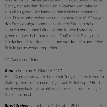
Danny, der aus dem Tierschutz in Spanien kam, wieder
zurück zu geben. Wir kamen einfach nicht miteinander
klar. Er war unberechenbar und ich hatte fast 10 KG wegen
des Stresses abgenommen. Nach den 2 Kursen bei dir
kann ich heute ohne Leine mit ihm im Wald spazieren
gehen und wir haben beide viel Spaß dabei. Danny und
ich danken dir für deine Hilfe und werden dich und deine
Schule gerne weiter empfehlen.
LG Danny und Reiner
Die
...
Guni
schrieb am
9. Oktober 2017
Me
Hallo Dagmar, wir waren heute mit Toby in einem fremden
ein
Wald spazieren. Ich hab mich getraut! Es lief super! Er ist
nicht weggelaufen, obwohl es sehr viel zu entdecken gab.
Danke nochmal.
Die
...
Birgit Steiger
schrieb am
21. Oktober 2016