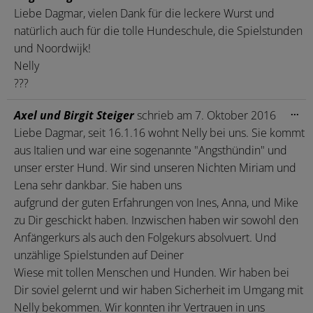
Me
Liebe Dagmar, vielen Dank für die leckere Wurst und
ein
natürlich auch für die tolle Hundeschule, die Spielstunden
und Noordwijk!
Nelly
???
Die
...
Axel und Birgit Steiger
schrieb am
7. Oktober 2016
Me
Liebe Dagmar, seit 16.1.16 wohnt Nelly bei uns. Sie kommt
ein
aus Italien und war eine sogenannte "Angsthündin" und
unser erster Hund. Wir sind unseren Nichten Miriam und
Lena sehr dankbar. Sie haben uns
aufgrund der guten Erfahrungen von Ines, Anna, und Mike
zu Dir geschickt haben. Inzwischen haben wir sowohl den
Anfängerkurs als auch den Folgekurs absolvuert. Und
unzählige Spielstunden auf Deiner
Wiese mit tollen Menschen und Hunden. Wir haben bei
Dir soviel gelernt und wir haben Sicherheit im Umgang mit
Nelly bekommen. Wir konnten ihr Vertrauen in uns