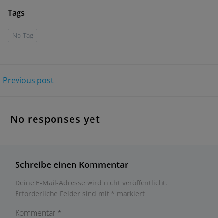
Tags
No Tag
Beitragsnavigation
Previous post
No responses yet
Schreibe einen Kommentar
Deine E-Mail-Adresse wird nicht veröffentlicht.
Erforderliche Felder sind mit
*
markiert
Kommentar
*